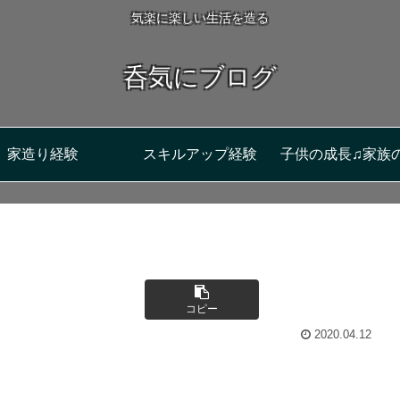
気楽に楽しい生活を造る
呑気にブログ
家造り経験
スキルアップ経験
子供の成長♫家族
コピー
2020.04.12