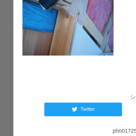
シ
Twitter
phn01