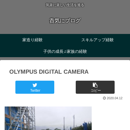
気楽に楽しい生活を造る
呑気にブログ
家造り経験
スキルアップ経験
子供の成長♫家族の経験
OLYMPUS DIGITAL CAMERA
Twitter
コピー
2020.04.12