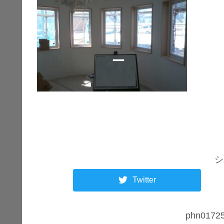
シ
Twitter
phn01