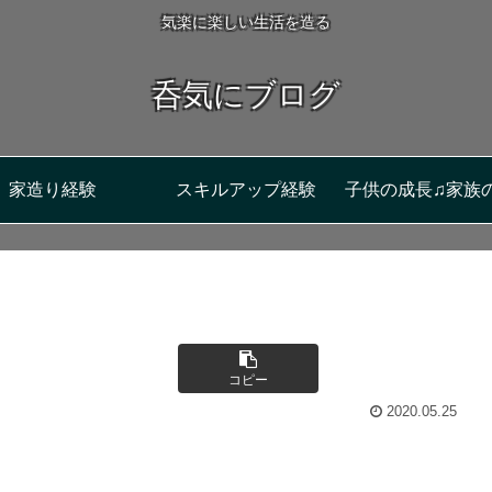
気楽に楽しい生活を造る
呑気にブログ
家造り経験
スキルアップ経験
子供の成長♫家族
コピー
2020.05.25