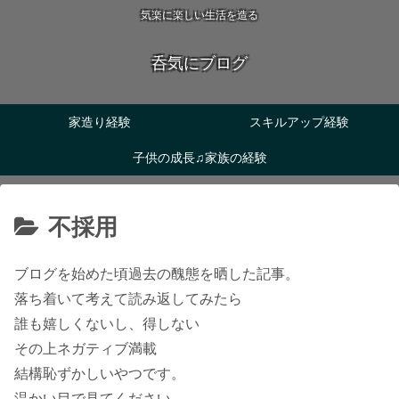
気楽に楽しい生活を造る
呑気にブログ
家造り経験
スキルアップ経験
子供の成長♫家族の経験
不採用
ブログを始めた頃過去の醜態を晒した記事。
落ち着いて考えて読み返してみたら
誰も嬉しくないし、得しない
その上ネガティブ満載
結構恥ずかしいやつです。
温かい目で見てください。